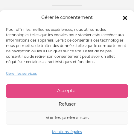
Gérer le consentement
ABONNEZ-VOUS À NOTRE NEWSLETTER
Pour offrir les meilleures expériences, nous utilisons des
ESPACE PRESSE
technologies telles que les cookies pour stocker et/ou accéder aux
informations des appareils. Le fait de consentir à ces technologies
nous permettra de traiter des données telles que le comportement
de navigation ou les ID uniques sur ce site. Le fait de ne pas
consentir ou de retirer son consentement peut avoir un effet
négatif sur certaines caractéristiques et fonctions.
MENTIONS LÉGALES
Gérer les services
CONDITIONS GÉNÉRALES DE VENTES
GESTION DES COOKIES
QUALITÉS ET CARACTÉRISTIQUES ENVIRONNEMENTALES DES EMBALLAGES
Accepter
L’ABUS D’ALCOOL EST DANGEREUX POUR LA SANTÉ. À
Refuser
CONSOMMER AVEC MODÉRATION.
ALCOHOL ABUSE IS DANGEROUS FOR YOUR HEALTH. DRINK
RESPONSIBLY.
Voir les préférences
INTERDICTION DE VENTE DE BOISSONS ALCOOLIQUES AUX
MINEURS DE MOINS DE 18 ANS. LA PREUVE DE MAJORITÉ DE
Mentions légales