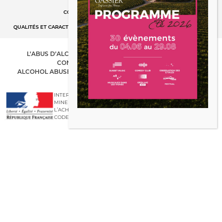
MENTIONS LÉGALES
CONDITIONS GÉNÉRALES DE VENTES
GESTION DES COOKIES
QUALITÉS ET CARACTÉRISTIQUES ENVIRONNEMENTALES DES EMBALLAGES
L’ABUS D’ALCOOL EST DANGEREUX POUR LA SANTÉ. À
CONSOMMER AVEC MODÉRATION.
ALCOHOL ABUSE IS DANGEROUS FOR YOUR HEALTH. DRINK
RESPONSIBLY.
INTERDICTION DE VENTE DE BOISSONS ALCOOLIQUES AUX
MINEURS DE MOINS DE 18 ANS. LA PREUVE DE MAJORITÉ DE
L’ACHETEUR EST EXIGÉE AU MOMENT DE LA VENTE EN LIGNE
CODE DE LA SANTÉ PUBLIQUE.ART L.3342-1 ET L.3353-3