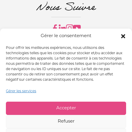
Nous Suivre
Gérer le consentement
ABONNEZ-VOUS À NOTRE NEWSLETTER
ESPACE PRESSE
Pour offrir les meilleures expériences, nous utilisons des
technologies telles que les cookies pour stocker et/ou accéder aux
informations des appareils. Le fait de consentir à ces technologies
nous permettra de traiter des données telles que le comportement
de navigation ou les ID uniques sur ce site. Le fait de ne pas
consentir ou de retirer son consentement peut avoir un effet
négatif sur certaines caractéristiques et fonctions.
MENTIONS LÉGALES
CONDITIONS GÉNÉRALES DE VENTES
GESTION DES COOKIES
Gérer les services
QUALITÉS ET CARACTÉRISTIQUES ENVIRONNEMENTALES DES EMBALLAGES
Accepter
L’ABUS D’ALCOOL EST DANGEREUX POUR LA SANTÉ. À
CONSOMMER AVEC MODÉRATION.
Refuser
ALCOHOL ABUSE IS DANGEROUS FOR YOUR HEALTH. DRINK
RESPONSIBLY.