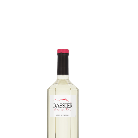
Cuvées
Tout
Gassier
Le Pas du Moine - 350
946
ELEVAE