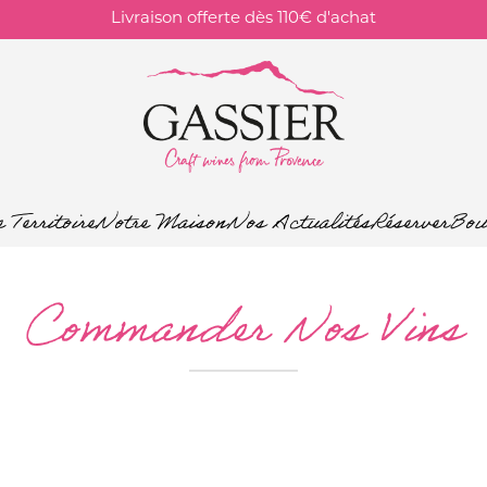
Livraison offerte dès 110€ d'achat
 Territoire
Notre Maison
Nos Actualités
Réserver
Bou
Commander Nos Vins