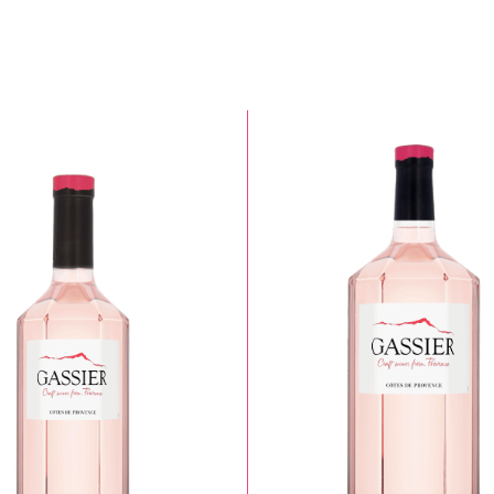
Couleur
Format
Tout
Tout
Blanc
75cl
Rosé
150cl
C
300cl