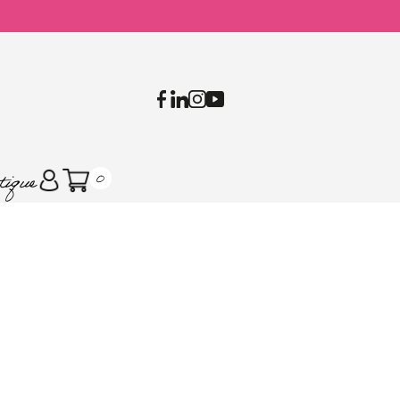
tique
0