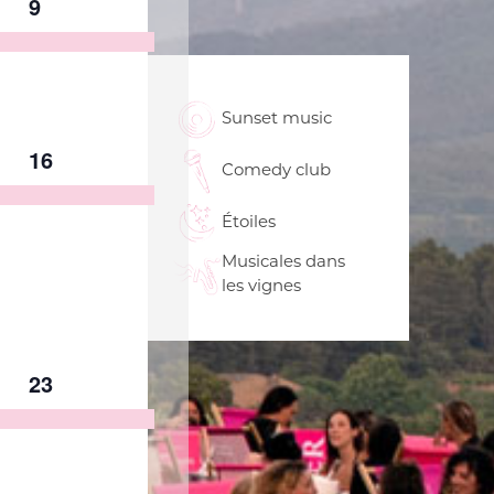
1
9
nts,
évènement,
Sunset music
1
16
Comedy club
nt,
évènement,
Étoiles
Musicales dans
les vignes
1
23
nts,
évènement,