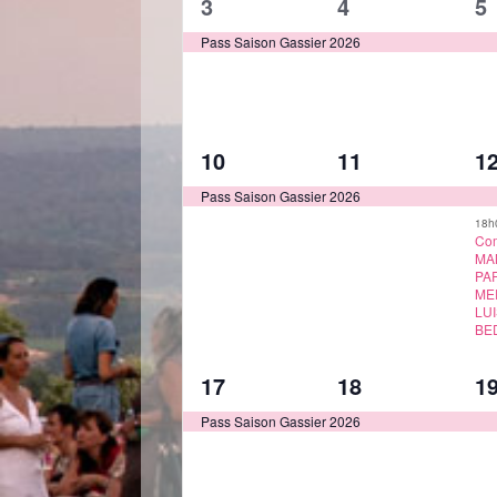
1
1
1
3
4
5
évènement,
évènement,
é
Pass Saison Gassier 2026
1
1
2
10
11
1
évènement,
évènement,
é
Pass Saison Gassier 2026
18h
Com
MA
PA
ME
LUI
BE
1
1
1
17
18
1
évènement,
évènement,
é
Pass Saison Gassier 2026