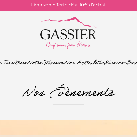
Livraison offerte dès 110€ d'achat
 Territoire
Notre Maison
Nos Actualités
Réserver
Bou
Nos Évènements