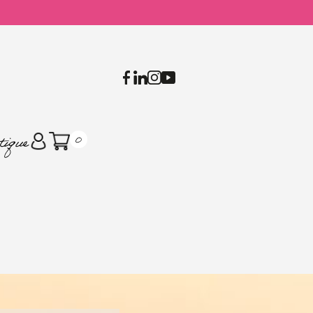
tique
0