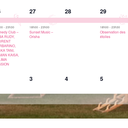
2
1
2
6
27
28
29
vènements,
évènements,
évènement,
évèneme
-
-
-
00
23h30
18h00
23h00
18h00
23h30
edy Club –
Sunset Music –
Observation des
BA RUDY,
Orisha
étoiles
URENT
RBARINO,
KA TANI,
MAN KAISA,
LIMA
SSION
0
0
0
3
4
5
vènement,
évènement,
évènement,
évèneme