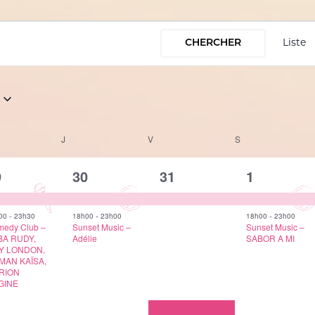
CHERCHER
Liste
CREDI
J
JEUDI
V
VENDREDI
S
SAMEDI
2
1
2
9
30
31
1
vènements,
évènements,
évènement,
évèneme
-
-
-
00
23h30
18h00
23h00
18h00
23h00
edy Club –
Sunset Music –
Sunset Music –
BA RUDY,
Adélie
SABOR A MI
Y LONDON,
MAN KAÏSA,
RION
GINE