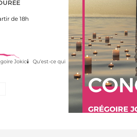
DURÉE
rtir de 18h
égoire Jokic🕯️ Qu’est-ce qui