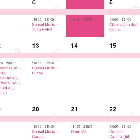
2
2
2
6
7
8
vènement,
évènements,
évènements,
évèneme
-
-
-
18h00
23h00
18h30
22h00
18h00
23h00
Sunset Music –
Les Musicales
Observation des
Théo HAFS
dans les Vignes
étoiles
2
1
1
2
13
14
15
vènements,
évènements,
évènement,
évèneme
-
-
00
23h30
18h00
23h00
edy Club –
Sunset Music –
NO
Lunaa
RMIGIANO,
RWAN SALI,
S GLAE,
DOU
2
2
2
9
20
21
22
vènement,
évènements,
évènements,
évèneme
-
-
-
18h00
23h00
18h00
23h30
18h00
23h00
Sunset Music –
Open Mic
Concert
Carlala
Candlelight