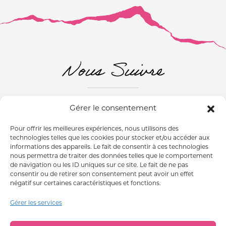
Nous Suivre
Gérer le consentement
ABONNEZ-VOUS À NOTRE NEWSLETTER
Pour offrir les meilleures expériences, nous utilisons des
ESPACE PRESSE
technologies telles que les cookies pour stocker et/ou accéder aux
informations des appareils. Le fait de consentir à ces technologies
nous permettra de traiter des données telles que le comportement
de navigation ou les ID uniques sur ce site. Le fait de ne pas
consentir ou de retirer son consentement peut avoir un effet
négatif sur certaines caractéristiques et fonctions.
MENTIONS LÉGALES
Gérer les services
CONDITIONS GÉNÉRALES DE VENTES
GESTION DES COOKIES
QUALITÉS ET CARACTÉRISTIQUES ENVIRONNEMENTALES DES EMBALLAGES