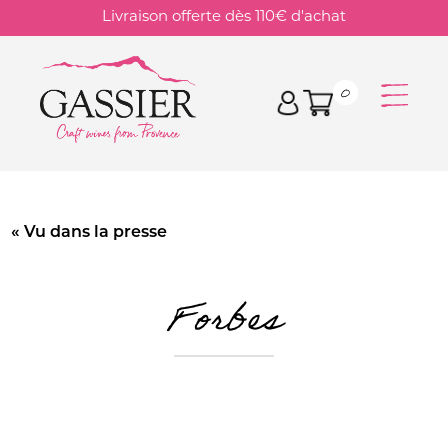
Skip
Livraison offerte dès 110€ d'achat
to
content
0
« Vu dans la presse
Forbes