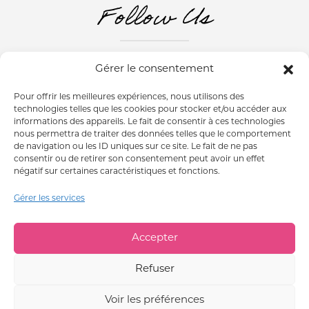
Follow Us
Gérer le consentement
ABONNEZ-VOUS À NOTRE NEWSLETTER
Pour offrir les meilleures expériences, nous utilisons des
ESPACE PRESSE
technologies telles que les cookies pour stocker et/ou accéder aux
informations des appareils. Le fait de consentir à ces technologies
nous permettra de traiter des données telles que le comportement
de navigation ou les ID uniques sur ce site. Le fait de ne pas
consentir ou de retirer son consentement peut avoir un effet
négatif sur certaines caractéristiques et fonctions.
MENTIONS LÉGALES
Gérer les services
CONDITIONS GÉNÉRALES DE VENTES
GESTION DES COOKIES
QUALITÉS ET CARACTÉRISTIQUES ENVIRONNEMENTALES DES EMBALLAGES
Accepter
L’ABUS D’ALCOOL EST DANGEREUX POUR LA SANTÉ. À
Refuser
CONSOMMER AVEC MODÉRATION.
ALCOHOL ABUSE IS DANGEROUS FOR YOUR HEALTH. DRINK
RESPONSIBLY.
Voir les préférences